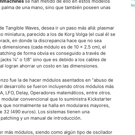
nmachines
se han metido de ello en estos modelos
la palma de una mano, sino que también poseen unas
de Tangible Waves, desea ir un paso más allá: plasmar
 miniatura, parecido a los de Korg Volga (el cual él se
orack, en donde la discrepancia hace que no sea
 dimensiones (cada módulo es de 10 x 2.5 cm), el
 patching de forma obvia es conseguido a través de
acks ¼” o 1/8” sino que es debido a los cables de
al logran ahorrar un costo en las dimensiones.
ienzo fue la de hacer módulos asentados en “abuso de
del desarrollo se fueron incluyendo otros módulos más
CA, LFO, Delay, Operadores matemáticos, entre otros.
 modular convencional que lo suministra Kickstarter
es que normalmente se halla en modulares mayores,
e 32 (490 euros). Los sistemas tienen una
a patching y un manual de introducción.
cer más módulos, siendo como algún tipo de oscilador