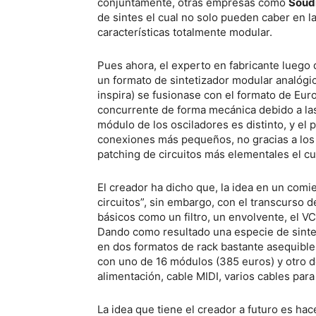
conjuntamente, otras empresas como
Soud
de sintes el cual no solo pueden caber en 
características totalmente modular.
Pues ahora, el experto en fabricante luego 
un formato de sintetizador modular analógico
inspira) se fusionase con el formato de Eur
concurrente de forma mecánica debido a las
módulo de los osciladores es distinto, y el
conexiones más pequeños, no gracias a los j
patching de circuitos más elementales el cu
El creador ha dicho que, la idea en un com
circuitos”, sin embargo, con el transcurso 
básicos como un filtro, un envolvente, el V
Dando como resultado una especie de sinte
en dos formatos de rack bastante asequibl
con uno de 16 módulos (385 euros) y otro d
alimentación, cable MIDI, varios cables par
La idea que tiene el creador a futuro es ha