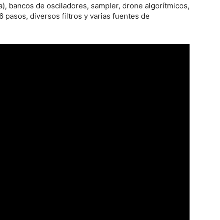
a), bancos de osciladores, sampler, drone algorítmicos,
 pasos, diversos filtros y varias fuentes de