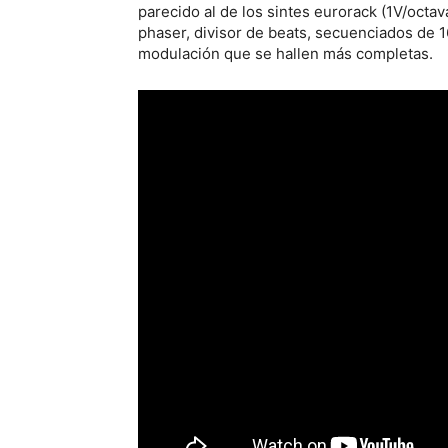
parecido al de los sintes eurorack (1V/octav
phaser, divisor de beats, secuenciados de 16
modulación que se hallen más completas.