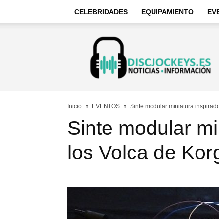
CELEBRIDADES
EQUIPAMIENTO
EV
Discjockeys
–
Noticias
e
información
Inicio
EVENTOS
Sinte modular miniatura inspirad
Sinte modular mi
los Volca de Kor