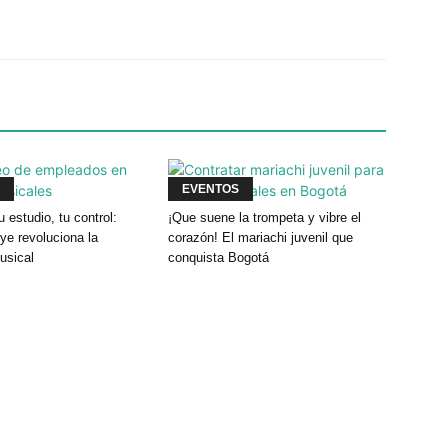
Twitter
WhatsApp
Linkedin
EVENTOS
u estudio, tu control:
¡Que suene la trompeta y vibre el
e revoluciona la
corazón! El mariachi juvenil que
usical
conquista Bogotá