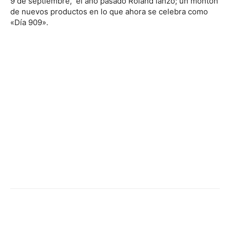
9 de septiembre, el año pasado Roland lanzó; un montón
de nuevos productos en lo que ahora se celebra como
«Día 909».
Facebook
Twitter
WhatsApp
Linked