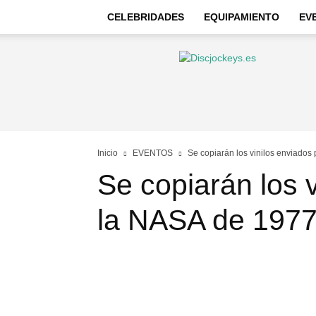
CELEBRIDADES
EQUIPAMIENTO
EV
Discjockeys
–
Noticias
e
información
Inicio
EVENTOS
Se copiarán los vinilos enviados
Se copiarán los 
la NASA de 197