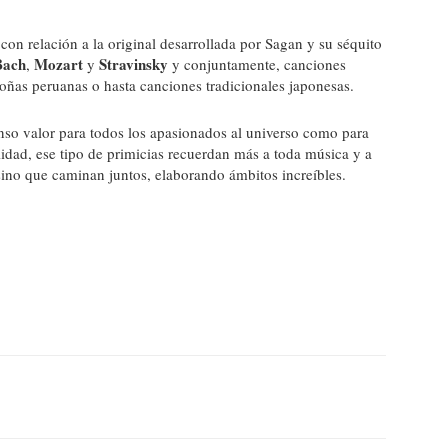
con relación a la original desarrollada por Sagan y su séquito
Bach
Mozart
Stravinsky
,
y
y conjuntamente, canciones
ñas peruanas o hasta canciones tradicionales japonesas.
enso valor para todos los apasionados al universo como para
lidad, ese tipo de primicias recuerdan más a toda música y a
sino que caminan juntos, elaborando ámbitos increíbles.
Twitter
WhatsApp
Linkedin