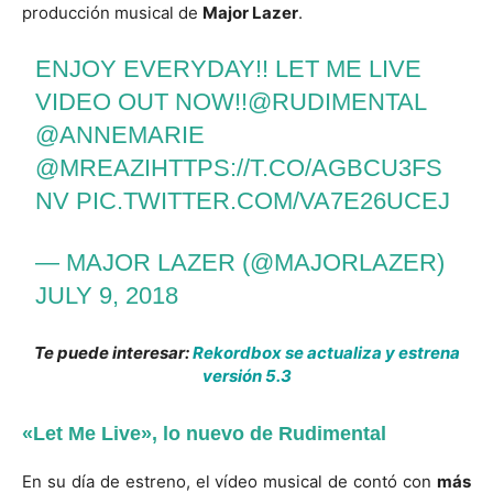
producción musical de
Major Lazer
.
ENJOY EVERYDAY!! LET ME LIVE
VIDEO OUT NOW!!
@RUDIMENTAL
@ANNEMARIE
@MREAZI
HTTPS://T.CO/AGBCU3FS
NV
PIC.TWITTER.COM/VA7E26UCEJ
— MAJOR LAZER (@MAJORLAZER)
JULY 9, 2018
Te puede interesar:
Rekordbox se actualiza y estrena
versión 5.3
«Let Me Live», lo nuevo de Rudimental
En su día de estreno, el vídeo musical de contó con
más