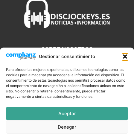
SOBRE NOSOTROS
Gestionar consentimiento
Discjockeys.es es el portal web donde podrás conseguir todo lo
que necesitas saber sobre noticias, novedades, tecnologías y
Para ofrecer las mejores experiencias, utilizamos tecnologías como las
cookies para almacenar y/o acceder a la información del dispositivo. El
aplicaciones que te ayudaran a ser un mejor Djs.
consentimiento de estas tecnologías nos permitirá procesar datos como
el comportamiento de navegación o las identificaciones únicas en este
sitio. No consentir o retirar el consentimiento, puede afectar
negativamente a ciertas características y funciones.
SÍGUENOS
Aceptar
Denegar