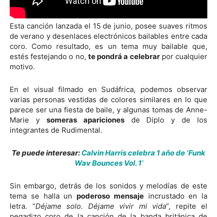
Esta canción lanzada el 15 de junio, posee suaves ritmos
de verano y desenlaces electrónicos bailables entre cada
coro. Como resultado, es un tema muy bailable que,
estés festejando o no,
te pondrá a celebrar
por cualquier
motivo.
En el visual filmado en Sudáfrica, podemos observar
varias personas vestidas de colores similares en lo que
parece ser una fiesta de baile, y algunas tomas de Anne-
Marie y
someras apariciones
de Diplo y de los
integrantes de Rudimental.
Te puede interesar:
Calvin Harris celebra 1 año de ‘Funk
Wav Bounces Vol. 1’
Sin embargo, detrás de los sonidos y melodías de este
tema se halla un
poderoso mensaje
incrustado en la
letra. “
Déjame solo. Déjame vivir mi vida
”, repite el
pegadizo coro de la canción de la banda británica de