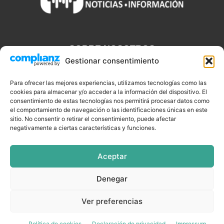
SOBRE NOSOTROS
Gestionar consentimiento
Discjockeys.es es el portal web donde podrás conseguir todo lo
que necesitas saber sobre noticias, novedades, tecnologías y
Para ofrecer las mejores experiencias, utilizamos tecnologías como las
cookies para almacenar y/o acceder a la información del dispositivo. El
aplicaciones que te ayudaran a ser un mejor Djs.
consentimiento de estas tecnologías nos permitirá procesar datos como
el comportamiento de navegación o las identificaciones únicas en este
sitio. No consentir o retirar el consentimiento, puede afectar
negativamente a ciertas características y funciones.
SÍGUENOS
Aceptar
Denegar
CELEBRIDADES
EQUIPAMIENTO
EVENTOS
SOFTWARE
Ver preferencias
TUTORIALES
TOP SEMANALES
Política de cookies
Declaración de privacidad
Impressum