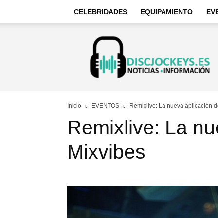
CELEBRIDADES
EQUIPAMIENTO
EV
Discjockeys
–
Noticias
e
información
Inicio
EVENTOS
Remixlive: La nueva aplicación d
Remixlive: La nu
Mixvibes