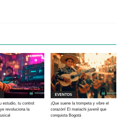
Twitter
WhatsApp
Linkedin
EVENTOS
u estudio, tu control:
¡Que suene la trompeta y vibre el
e revoluciona la
corazón! El mariachi juvenil que
usical
conquista Bogotá