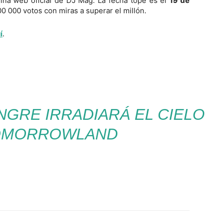
gina web oficial de DJ Mag. La fecha tope es el
19 de
0 000 votos con miras a superar el millón.
í
.
NGRE IRRADIARÁ EL CIELO
OMORROWLAND