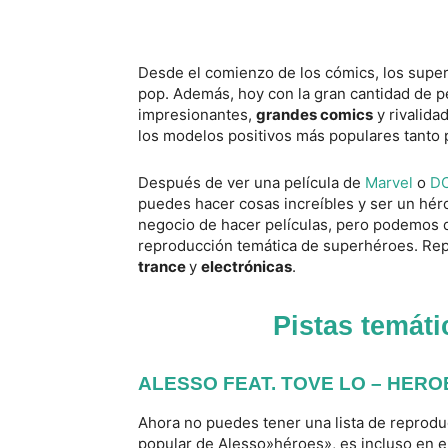
Desde el comienzo de los cómics, los superh
pop. Además, hoy con la gran cantidad de pe
impresionantes,
grandes comics
y rivalida
los modelos positivos más populares tanto 
Después de ver una película de
Marvel
o
DC
puedes hacer cosas increíbles y ser un hér
negocio de hacer películas, pero podemos d
reproducción temática de superhéroes. Rep
trance
y
electrónicas
.
Pistas temát
ALESSO FEAT. TOVE LO – HERO
Ahora no puedes tener una lista de reprodu
popular de Alesso»héroes», es incluso en e