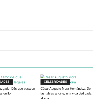
Twitter
WhatsApp
Linkedin
DADES
CELEBRIDADES
 juzgado: DJs que pasaron
César Augusto Mora Hernández: De
banquillo
las tablas al cine, una vida dedicada
al arte