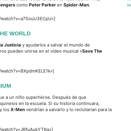
vengers
como
Peter Parker
en
Spider-Man
.
om/watch?v=a7SouU3ECpU»]
THE WORLD
la Justicia
y ayudarlos a salvar el mundo de
ros pueden unirse en el vídeo musical «
Save The
om/watch?v=BXpdmKELE1k»]
NIUM
gue a un niño superhéroe. Después de que
uinesis en la escuela. Si su historia continuara,
y los
X-Men
vendrían a salvarlo y lo reclutarían para la
m/watch?v=JRfuAukYTKg»]