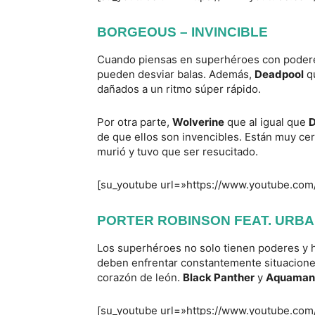
BORGEOUS – INVINCIBLE
Cuando piensas en superhéroes con poder
pueden desviar balas. Además,
Deadpool
qu
dañados a un ritmo súper rápido.
Por otra parte,
Wolverine
que al igual que
D
de que ellos son invencibles. Están muy cer
murió y tuvo que ser resucitado.
[su_youtube url=»https://www.youtube.co
PORTER ROBINSON FEAT. URBA
Los superhéroes no solo tienen poderes y h
deben enfrentar constantemente situaciones
corazón de león.
Black Panther
y
Aquaman
[su_youtube url=»https://www.youtube.co