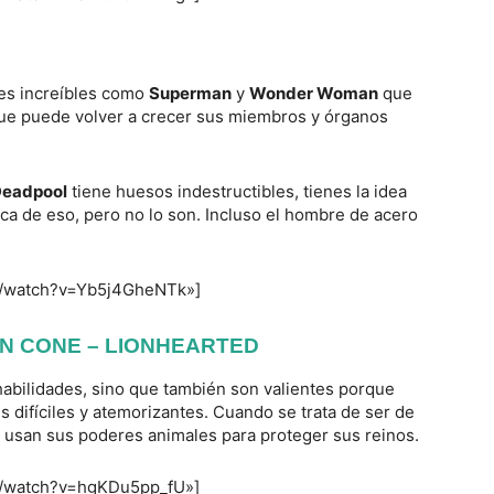
es increíbles como
Superman
y
Wonder Woman
que
e puede volver a crecer sus miembros y órganos
eadpool
tiene huesos indestructibles, tienes la idea
ca de eso, pero no lo son. Incluso el hombre de acero
m/watch?v=Yb5j4GheNTk»]
N CONE – LIONHEARTED
abilidades, sino que también son valientes porque
 difíciles y atemorizantes. Cuando se trata de ser de
usan sus poderes animales para proteger sus reinos.
m/watch?v=hgKDu5pp_fU»]