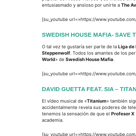
entusiasmado y ansioso por unirte a
The A
[su_youtube url=»https://www.youtube.c
SWEDISH HOUSE MAFIA- SAVE 
O tal vez te gustaría ser parte de la
Liga de 
Steppenwolf
. Todos los amantes de los per
World
» de
Swedish House Mafia
.
[su_youtube url=»https://www.youtube.c
DAVID GUETTA FEAT. SIA – TITA
El vídeo musical de «
Titanium
» también si
accidentalmente revela sus poderes de teleq
tenemos la sensación de que el
Profesor X
academia.
[su_youtube url=»https://www.youtube.co