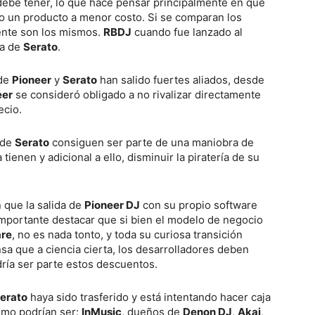
debe tener, lo que hace pensar principalmente en que
o un producto a menor costo. Si se comparan los
ente son los mismos.
RBDJ
cuando fue lanzado al
ta de
Serato
.
 de
Pioneer
y
Serato
han salido fuertes aliados, desde
eer
se consideró obligado a no rivalizar directamente
ecio.
 de
Serato
consiguen ser parte de una maniobra de
 tienen y adicional a ello, disminuir la piratería de su
que la salida de
Pioneer DJ
con su propio software
importante destacar que si bien el modelo de negocio
re
, no es nada tonto, y toda su curiosa transición
nsa que a ciencia cierta, los desarrolladores deben
dría ser parte estos descuentos.
erato
haya sido trasferido y está intentando hacer caja
como podrían ser:
InMusic
, dueños de
Denon DJ
,
Akai
,