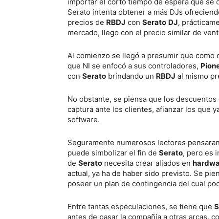
importar el corto tiempo de espera que se 
Serato intenta obtener a más DJs ofreciend
precios de
RBDJ
con
Serato
DJ
, prácticam
mercado, llego con el precio similar de ven
Al comienzo se llegó a presumir que como
que NI se enfocó a sus controladores,
Pion
con
Serato
brindando un
RBDJ
al mismo pr
No obstante, se piensa que los descuentos
captura ante los clientes, afianzar los que ya
software.
Seguramente numerosos lectores pensaran 
puede simbolizar el fin de
Serato
, pero es 
de
Serato
necesita crear aliados en
hardwa
actual, ya ha de haber sido previsto. Se pie
poseer un plan de contingencia del cual po
Entre tantas especulaciones, se tiene que
S
antes de pasar la compañía a otras arcas, 