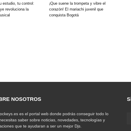
u estudio, tu control:
¡Que suene la trompeta y vibre el
e revoluciona la
corazón! El mariachi juvenil que
usical
conquista Bogotá
BRE NOSOTROS
S
jockeys.es es el portal web donde podrás conseguir todo lo
necesitas saber sobre noticias, novedades, tecnologías y
caciones que te ayudaran a ser un mejor Djs.