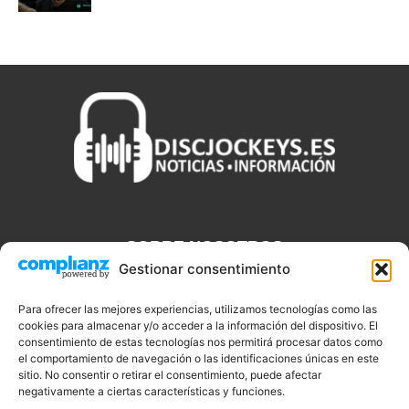
SOBRE NOSOTROS
Gestionar consentimiento
Discjockeys.es es el portal web donde podrás conseguir todo lo
que necesitas saber sobre noticias, novedades, tecnologías y
Para ofrecer las mejores experiencias, utilizamos tecnologías como las
aplicaciones que te ayudaran a ser un mejor Djs.
cookies para almacenar y/o acceder a la información del dispositivo. El
consentimiento de estas tecnologías nos permitirá procesar datos como
el comportamiento de navegación o las identificaciones únicas en este
sitio. No consentir o retirar el consentimiento, puede afectar
negativamente a ciertas características y funciones.
SÍGUENOS