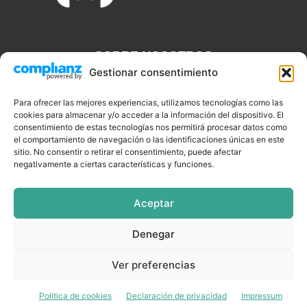
SOBRE NOSOTROS
Gestionar consentimiento
Discjockeys.es es el portal web donde podrás conseguir todo lo
que necesitas saber sobre noticias, novedades, tecnologías y
Para ofrecer las mejores experiencias, utilizamos tecnologías como las
cookies para almacenar y/o acceder a la información del dispositivo. El
aplicaciones que te ayudaran a ser un mejor Djs.
consentimiento de estas tecnologías nos permitirá procesar datos como
el comportamiento de navegación o las identificaciones únicas en este
sitio. No consentir o retirar el consentimiento, puede afectar
negativamente a ciertas características y funciones.
SÍGUENOS
Aceptar
Denegar
CELEBRIDADES
EQUIPAMIENTO
EVENTOS
SOFTWARE
Ver preferencias
TUTORIALES
TOP SEMANALES
Política de cookies
Declaración de privacidad
Impressum
© DISCJOCKEYS.ES - ¡Todo lo un Dj necesitar saber!