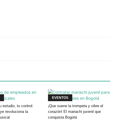
Twitter
WhatsApp
Linkedin
EVENTOS
u estudio, tu control:
¡Que suene la trompeta y vibre el
e revoluciona la
corazón! El mariachi juvenil que
usical
conquista Bogotá