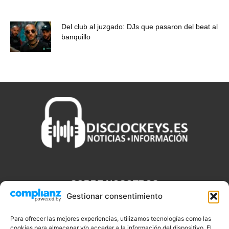
Del club al juzgado: DJs que pasaron del beat al
banquillo
SOBRE NOSOTROS
Gestionar consentimiento
Discjockeys.es es el portal web donde podrás conseguir todo lo
que necesitas saber sobre noticias, novedades, tecnologías y
Para ofrecer las mejores experiencias, utilizamos tecnologías como las
cookies para almacenar y/o acceder a la información del dispositivo. El
aplicaciones que te ayudaran a ser un mejor Djs.