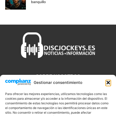
banquillo
SOBRE NOSOTROS
Gestionar consentimiento
Discjockeys.es es el portal web donde podrás conseguir todo lo
que necesitas saber sobre noticias, novedades, tecnologías y
Para ofrecer las mejores experiencias, utilizamos tecnologías como las
aplicaciones que te ayudaran a ser un mejor Djs.
cookies para almacenar y/o acceder a la información del dispositivo. El
consentimiento de estas tecnologías nos permitirá procesar datos como
el comportamiento de navegación o las identificaciones únicas en este
sitio. No consentir o retirar el consentimiento, puede afectar