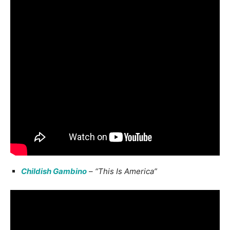
Childish Gambino
– “This Is America”