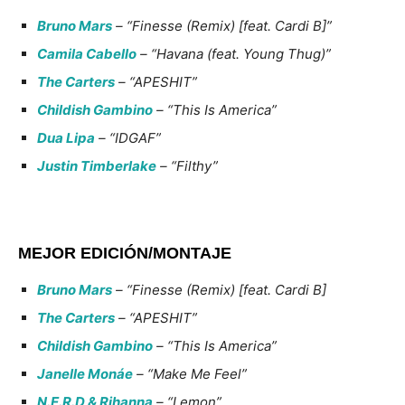
Bruno Mars
– “Finesse (Remix) [feat. Cardi B]”
Camila Cabello
– “Havana (feat. Young Thug)”
The Carters
– “APESHIT”
Childish Gambino
– “This Is America”
Dua Lipa
– “IDGAF”
Justin Timberlake
– “Filthy”
MEJOR EDICIÓN/MONTAJE
Bruno Mars
– “Finesse (Remix) [feat. Cardi B]
The Carters
– “APESHIT”
Childish Gambino
– “This Is America”
Janelle Monáe
– “Make Me Feel”
N.E.R.D & Rihanna
– “Lemon”