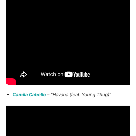
Camila Cabello
– “Havana (feat. Young Thug)”