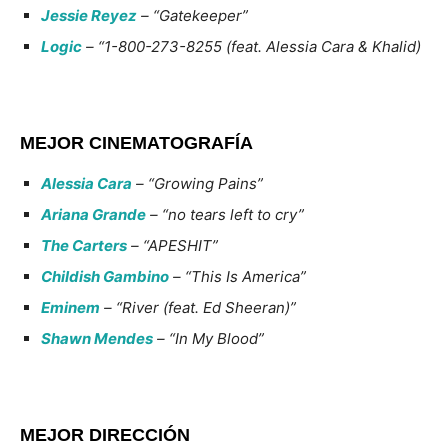
Jessie Reyez
– “Gatekeeper”
Logic
– “1-800-273-8255 (feat. Alessia Cara & Khalid)
MEJOR CINEMATOGRAFÍA
Alessia Cara
– “Growing Pains”
Ariana Grande
– “no tears left to cry”
The Carters
– “APESHIT”
Childish Gambino
– “This Is America”
Eminem
– “River (feat. Ed Sheeran)”
Shawn Mendes
– “In My Blood”
MEJOR DIRECCIÓN