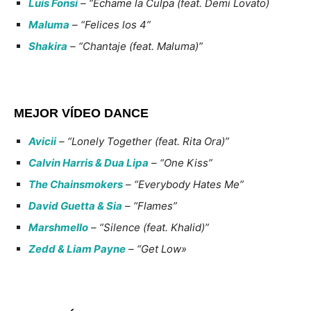
Luis Fonsi
– “Échame la Culpa (feat. Demi Lovato)
Maluma
– “Felices los 4”
Shakira
– “Chantaje (feat. Maluma)”
MEJOR VÍDEO DANCE
Avicii
– “Lonely Together (feat. Rita Ora)”
Calvin Harris & Dua Lipa
– “One Kiss”
The Chainsmokers
– “Everybody Hates Me”
David Guetta & Sia
– “Flames”
Marshmello
– “Silence (feat. Khalid)”
Zedd & Liam Payne
– “Get Low»