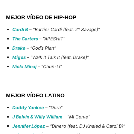
MEJOR VÍDEO DE HIP-HOP
Cardi B
– “Bartier Cardi (feat. 21 Savage)”
The Carters
– “APESHIT”
Drake
– “God’s Plan”
Migos
– “Walk It Talk It (feat. Drake)”
Nicki
Minaj
– “Chun-Li”
MEJOR VÍDEO LATINO
Daddy Yankee
– “Dura”
J Balvin & Willy William
– “Mi Gente”
Jennifer López
– “Dinero (feat. DJ Khaled & Cardi B)”