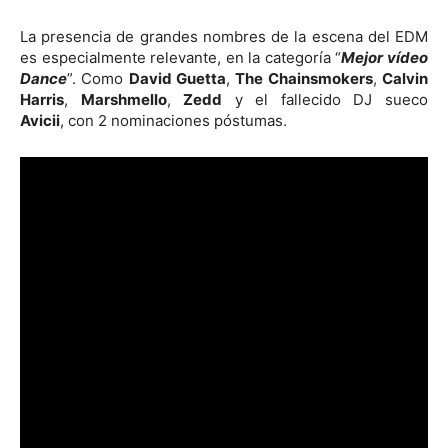
La presencia de grandes nombres de la escena del EDM
es especialmente relevante, en la categoría “
Mejor vídeo
Dance
”. Como
David Guetta
,
The Chainsmokers
,
Calvin
Harris
,
Marshmello
,
Zedd
y el fallecido DJ sueco
Avicii
, con 2 nominaciones póstumas.