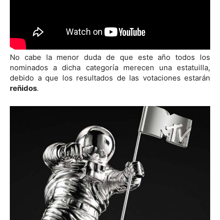
No cabe la menor duda de que este año todos los
nominados a dicha categoría merecen una estatuilla,
debido a que los resultados de las votaciones estarán
reñidos
.