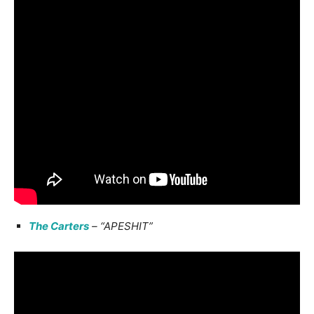
The Carters
– “APESHIT”