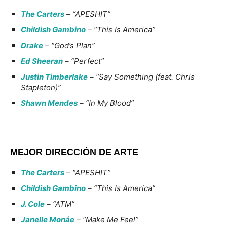
The Carters
– “APESHIT”
Childish Gambino
– “This Is America”
Drake
– “God’s Plan”
Ed Sheeran
– “Perfect”
Justin Timberlake
– “Say Something (feat. Chris
Stapleton)”
Shawn Mendes
– “In My Blood”
MEJOR DIRECCIÓN DE ARTE
The Carters
– “APESHIT”
Childish Gambino
– “This Is America”
J. Cole
– “ATM”
Janelle Monáe
– “Make Me Feel”