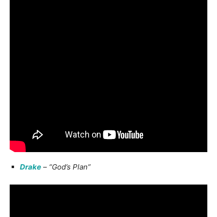
Drake
– “God’s Plan”