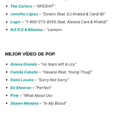
The Carters
– “APESHIT”
Jennifer López
– “Dinero (feat. DJ Khaled & Cardi B)”
Logic
– “1-800-273-8255 (feat. Alessia Cara & Khalid)”
N.E.R.D & Rihanna
– “Lemon»
MEJOR VÍDEO DE POP
Ariana Grande
– “no tears left to cry”
Camila Cabello
– “Havana (feat. Young Thug)”
Demi Lovato
– “Sorry Not Sorry”
Ed Sheeran
– “Perfect”
P!nk
– “What About Us»
Shawn Mendes
– “In My Blood”