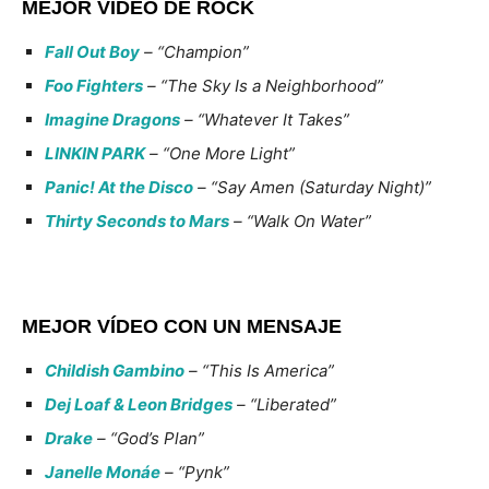
MEJOR VÍDEO DE ROCK
Fall Out Boy
– “Champion”
Foo Fighters
– “The Sky Is a Neighborhood”
Imagine Dragons
– “Whatever It Takes”
LINKIN PARK
– “One More Light”
Panic! At the Disco
– “Say Amen (Saturday Night)”
Thirty Seconds to Mars
– “Walk On Water”
MEJOR VÍDEO CON UN MENSAJE
Childish Gambino
– “This Is America”
Dej Loaf & Leon Bridges
– “Liberated”
Drake
– “God’s Plan”
Janelle Monáe
– “Pynk”