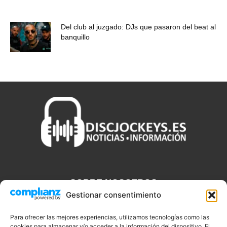
Del club al juzgado: DJs que pasaron del beat al
banquillo
SOBRE NOSOTROS
Gestionar consentimiento
Discjockeys.es es el portal web donde podrás conseguir todo lo
que necesitas saber sobre noticias, novedades, tecnologías y
Para ofrecer las mejores experiencias, utilizamos tecnologías como las
aplicaciones que te ayudaran a ser un mejor Djs.
cookies para almacenar y/o acceder a la información del dispositivo. El