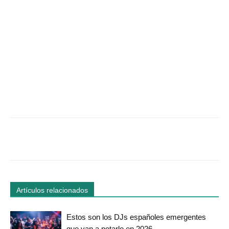
Facebook
Twitter
WhatsApp
Linked
Artículos relacionados
Estos son los DJs españoles emergentes
que van a petarlo en 2026