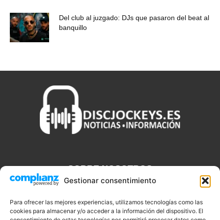
Del club al juzgado: DJs que pasaron del beat al
banquillo
SOBRE NOSOTROS
Gestionar consentimiento
Discjockeys.es es el portal web donde podrás conseguir todo lo
que necesitas saber sobre noticias, novedades, tecnologías y
Para ofrecer las mejores experiencias, utilizamos tecnologías como las
aplicaciones que te ayudaran a ser un mejor Djs.
cookies para almacenar y/o acceder a la información del dispositivo. El
consentimiento de estas tecnologías nos permitirá procesar datos como