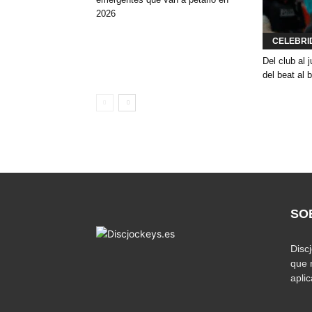
2026
CELEBRI
Del club al
del beat al 
SO
Disc
que 
apli