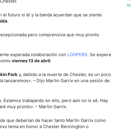
 Chester.
el futuro si él y la banda acuerdan que se siente
nida
.
d decepcionada pero comprensiva que muy pronto
amente esperada colaboración con
LOOPERS
. Se espera
róximo
viernes 13 de abril
.
nkin Park
y, debido a la muerte de Chester, es un poco
z la lanzaremos». – Dijo Martin Garrix en una sesión de
o. Estamos trabajando en ello, pero aún no lo sé. Hay
ré muy pronto». – Martin Garrix.
a de que deberían de hacer tanto Martin Garrix como
uevo tema en honor a Chester Bennington o