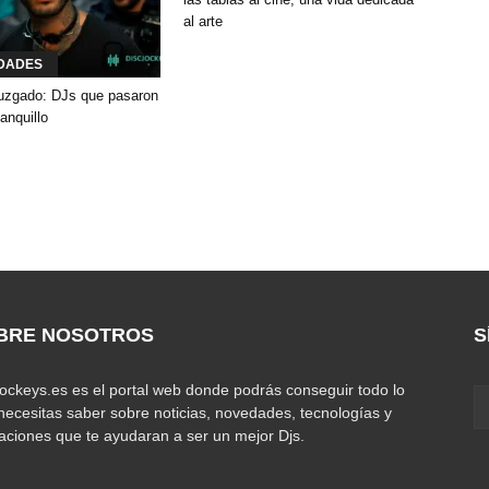
al arte
DADES
 juzgado: DJs que pasaron
banquillo
BRE NOSOTROS
S
jockeys.es es el portal web donde podrás conseguir todo lo
necesitas saber sobre noticias, novedades, tecnologías y
caciones que te ayudaran a ser un mejor Djs.