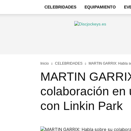
CELEBRIDADES
EQUIPAMIENTO
EV
Discjockeys
–
Noticias
e
información
Inicio
CELEBRIDADES
MARTIN GARRIX: Habla sob
MARTIN GARRIX:
colaboración en
con Linkin Park