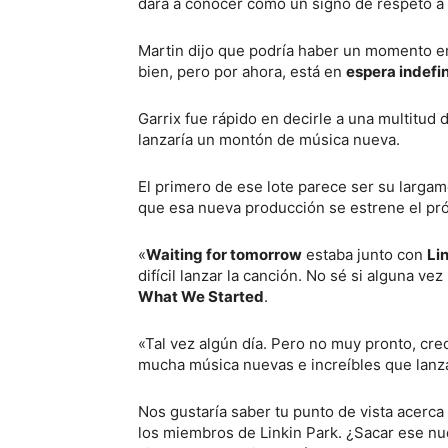
dará a conocer como un signo de respeto a
Martin dijo que podría haber un momento en 
bien, pero por ahora, está en
espera indefi
Garrix fue rápido en decirle a una multitu
lanzaría un montón de música nueva.
El primero de ese lote parece ser su larg
que esa nueva producción se estrene el p
«
Waiting for tomorrow
estaba junto con
Li
difícil lanzar la canción. No sé si alguna ve
What We Started
.
«Tal vez algún día. Pero no muy pronto, cre
mucha música nuevas e increíbles que lanza
Nos gustaría saber tu punto de vista acerc
los miembros de Linkin Park. ¿Sacar ese n