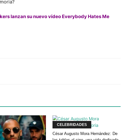
emoria?
ers lanzan su nuevo vídeo Everybody Hates Me
Twitter
WhatsApp
Linkedin
CELEBRIDADES
César Augusto Mora Hernández: De
las tablas al cine, una vida dedicada