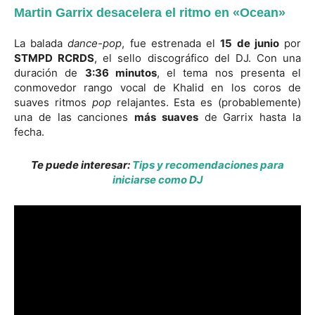
Martin Garrix desacelera el ritmo en «Ocean»
La balada
dance-pop
, fue estrenada el
15 de junio
por
STMPD RCRDS
, el sello discográfico del DJ. Con una
duración de
3:36 minutos
, el tema nos presenta el
conmovedor rango vocal de Khalid en los coros de
suaves ritmos
pop
relajantes. Esta es (probablemente)
una de las canciones
más suaves
de Garrix hasta la
fecha.
Te puede interesar:
Tips y recomendaciones para
iniciarse como DJ