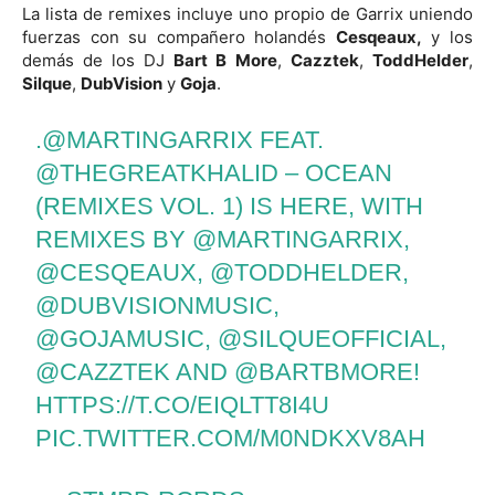
La lista de remixes incluye uno propio de Garrix uniendo
fuerzas con su compañero holandés
Cesqeaux,
y los
demás de los DJ
Bart B
More
,
Cazztek
,
ToddHelder
,
Silque
,
DubVision
y
Goja
.
.
@MARTINGARRIX
FEAT.
@THEGREATKHALID
– OCEAN
(REMIXES VOL. 1) IS HERE, WITH
REMIXES BY
@MARTINGARRIX
,
@CESQEAUX
,
@TODDHELDER
,
@DUBVISIONMUSIC
,
@GOJAMUSIC
,
@SILQUEOFFICIAL
,
@CAZZTEK
AND
@BARTBMORE
!
HTTPS://T.CO/EIQLTT8I4U
PIC.TWITTER.COM/M0NDKXV8AH