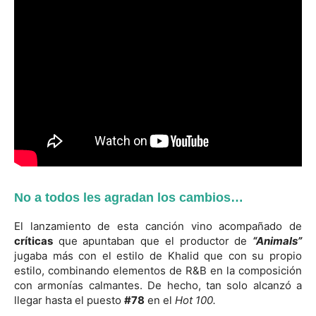
No a todos les agradan los cambios…
El lanzamiento de esta canción vino acompañado de
críticas
que apuntaban que el productor de
“Animals”
jugaba más con el estilo de Khalid que con su propio
estilo, combinando elementos de R&B en la composición
con armonías calmantes. De hecho, tan solo alcanzó a
llegar hasta el puesto
#78
en el
Hot 100.