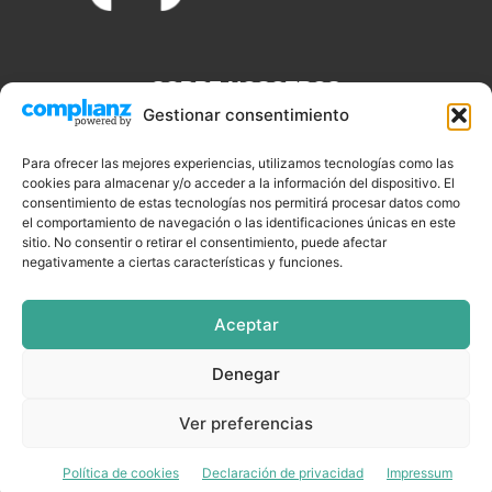
SOBRE NOSOTROS
Gestionar consentimiento
Discjockeys.es es el portal web donde podrás conseguir todo lo
que necesitas saber sobre noticias, novedades, tecnologías y
Para ofrecer las mejores experiencias, utilizamos tecnologías como las
cookies para almacenar y/o acceder a la información del dispositivo. El
aplicaciones que te ayudaran a ser un mejor Djs.
consentimiento de estas tecnologías nos permitirá procesar datos como
el comportamiento de navegación o las identificaciones únicas en este
sitio. No consentir o retirar el consentimiento, puede afectar
negativamente a ciertas características y funciones.
SÍGUENOS
Aceptar
Denegar
CELEBRIDADES
EQUIPAMIENTO
EVENTOS
SOFTWARE
Ver preferencias
TUTORIALES
TOP SEMANALES
Política de cookies
Declaración de privacidad
Impressum
© DISCJOCKEYS.ES - ¡Todo lo un Dj necesitar saber!