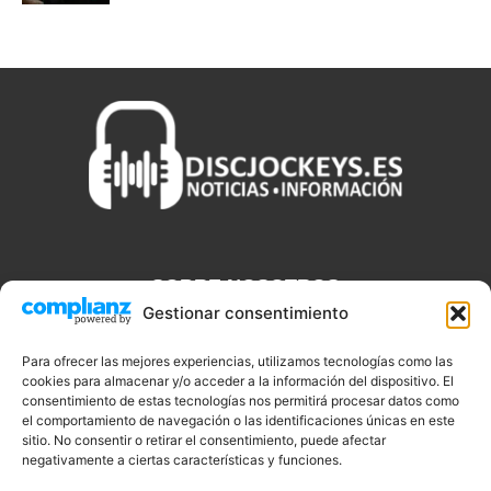
SOBRE NOSOTROS
Gestionar consentimiento
Discjockeys.es es el portal web donde podrás conseguir todo lo
que necesitas saber sobre noticias, novedades, tecnologías y
Para ofrecer las mejores experiencias, utilizamos tecnologías como las
cookies para almacenar y/o acceder a la información del dispositivo. El
aplicaciones que te ayudaran a ser un mejor Djs.
consentimiento de estas tecnologías nos permitirá procesar datos como
el comportamiento de navegación o las identificaciones únicas en este
sitio. No consentir o retirar el consentimiento, puede afectar
negativamente a ciertas características y funciones.
SÍGUENOS