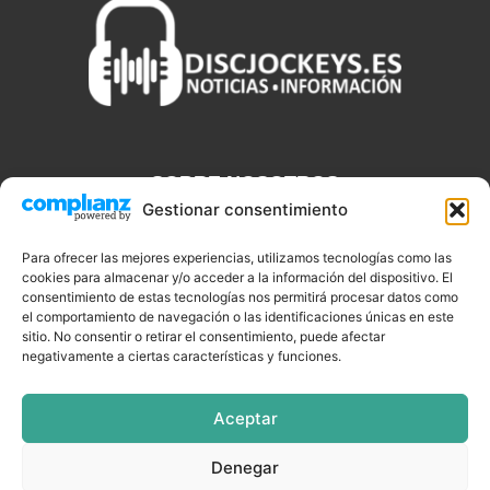
SOBRE NOSOTROS
Gestionar consentimiento
Discjockeys.es es el portal web donde podrás conseguir todo lo
que necesitas saber sobre noticias, novedades, tecnologías y
Para ofrecer las mejores experiencias, utilizamos tecnologías como las
cookies para almacenar y/o acceder a la información del dispositivo. El
aplicaciones que te ayudaran a ser un mejor Djs.
consentimiento de estas tecnologías nos permitirá procesar datos como
el comportamiento de navegación o las identificaciones únicas en este
sitio. No consentir o retirar el consentimiento, puede afectar
negativamente a ciertas características y funciones.
SÍGUENOS
Aceptar
Denegar