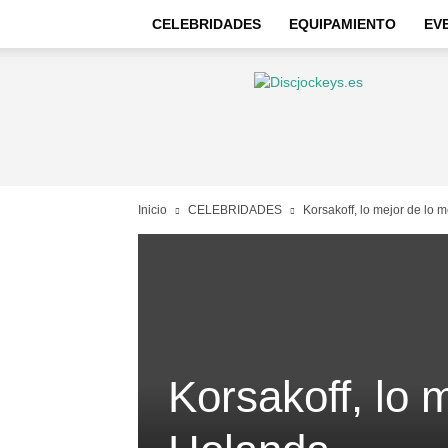
CELEBRIDADES
EQUIPAMIENTO
EV
Discjockeys
–
Noticias
e
información
Inicio
CELEBRIDADES
Korsakoff, lo mejor de lo 
Korsakoff, lo 