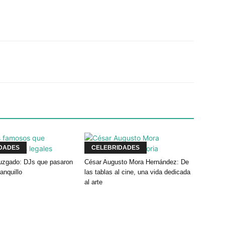
Twitter
WhatsApp
Linkedin
DADES
CELEBRIDADES
 juzgado: DJs que pasaron
César Augusto Mora Hernández: De
banquillo
las tablas al cine, una vida dedicada
al arte