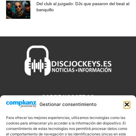
Del club al juzgado: DJs que pasaron del beat al
banquillo
SOBRE NOSOTROS
Gestionar consentimiento
Discjockeys.es es el portal web donde podrás conseguir todo lo
que necesitas saber sobre noticias, novedades, tecnologías y
Para ofrecer las mejores experiencias, utilizamos tecnologías como las
cookies para almacenar y/o acceder a la información del dispositivo. El
aplicaciones que te ayudaran a ser un mejor Djs.
consentimiento de estas tecnologías nos permitirá procesar datos como
el comportamiento de navegación o las identificaciones únicas en este