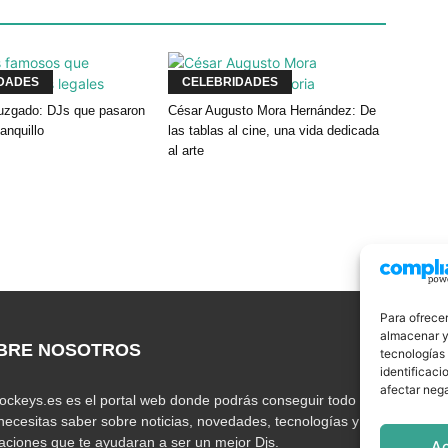
DADES
CELEBRIDADES
 juzgado: DJs que pasaron
César Augusto Mora Hernández: De
banquillo
las tablas al cine, una vida dedicada
al arte
Para ofrecer
almacenar y/
BRE NOSOTROS
S
tecnologías
identificaci
afectar nega
jockeys.es es el portal web donde podrás conseguir todo lo
necesitas saber sobre noticias, novedades, tecnologías y
caciones que te ayudaran a ser un mejor Djs.
A