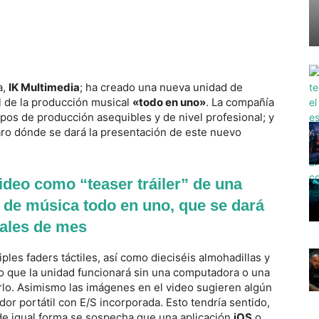
a,
IK Multimedia
; ha creado una nueva unidad de
l de la producción musical
«todo en uno»
. La compañía
ipos de producción asequibles y de nivel profesional; y
laro dónde se dará la presentación de este nuevo
ideo como “teaser tráiler” de una
 de música todo en uno, que se dará
nales de mes
iples faders táctiles, así como dieciséis almohadillas y
do que la unidad funcionará sin una computadora o una
arlo. Asimismo las imágenes en el video sugieren algún
or portátil con E/S incorporada. Esto tendría sentido,
 de igual forma se sospecha que una aplicación
iOS
o