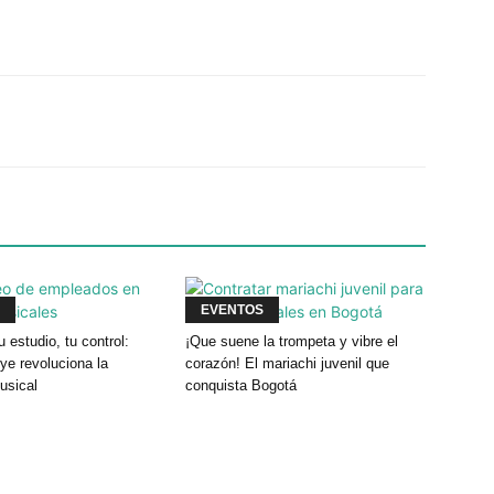
Twitter
WhatsApp
Linkedin
EVENTOS
u estudio, tu control:
¡Que suene la trompeta y vibre el
e revoluciona la
corazón! El mariachi juvenil que
usical
conquista Bogotá