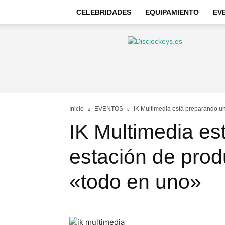
CELEBRIDADES
EQUIPAMIENTO
EV
Discjockeys
–
Noticias
e
información
Inicio
EVENTOS
IK Multimedia está preparando un
IK Multimedia es
estación de pro
«todo en uno»