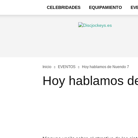
CELEBRIDADES
EQUIPAMIENTO
EV
Discjockeys
–
Noticias
e
información
Inicio
EVENTOS
Hoy hablamos de Nuendo 7
Hoy hablamos d