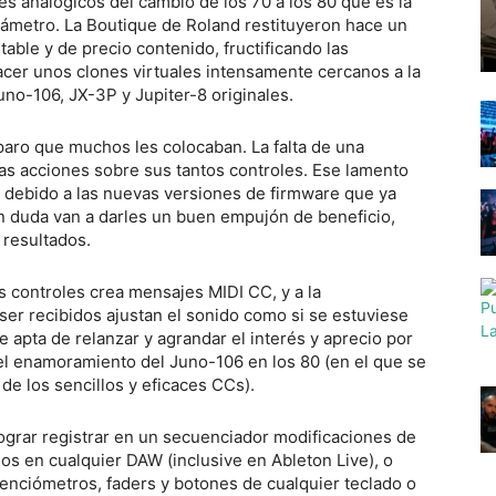
tes analógicos del cambio de los 70 a los 80 que es la
rámetro. La Boutique de Roland restituyeron hace un
ble y de precio contenido, fructificando las
hacer unos clones virtuales intensamente cercanos a la
uno-106, JX-3P y Jupiter-8 originales.
paro que muchos les colocaban. La falta de una
I las acciones sobre sus tantos controles. Ese lamento
, debido a las nuevas versiones de firmware que ya
in duda van a darles un buen empujón de beneficio,
resultados.
s controles crea mensajes MIDI CC, y a la
ser recibidos ajustan el sonido como si se estuviese
 apta de relanzar y agrandar el interés y aprecio por
 el enamoramiento del Juno-106 en los 80 (en el que se
de los sencillos y eficaces CCs).
lograr registrar en un secuenciador modificaciones de
os en cualquier DAW (inclusive en Ableton Live), o
otenciómetros, faders y botones de cualquier teclado o