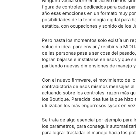
Ninguno vacila sobre el atractivo de los sin
figura de controles dedicados para cada pa
año esas emociones en un formato muy porta
posibilidades de la tecnología digital para 
estática, con ocupaciones y sonido de los J
Pero hasta los momentos solo existía un re
solución ideal para enviar / recibir vía MID
de las personas pasa a ser cosa del pasado
logran bajarse e instalarse en esos y que s
partiendo nuevas dimensiones de manejo y 
Con el nuevo firmware, el movimiento de lo
contradictoria de esos mismos mensajes al 
actuando sobre los controles, razón más que
los Boutique. Parecida idea fue la que hizo
utilizaban los más engorrosos sysex en vez 
Se trata de algo esencial por ejemplo para 
los parámetros, para conseguir automatizarl
para lograr trasladar el manejo hacia los p