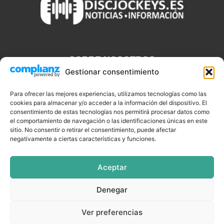
SOBRE NOSOTROS
Gestionar consentimiento
Discjockeys.es es el portal web donde podrás conseguir todo lo
que necesitas saber sobre noticias, novedades, tecnologías y
Para ofrecer las mejores experiencias, utilizamos tecnologías como las
cookies para almacenar y/o acceder a la información del dispositivo. El
aplicaciones que te ayudaran a ser un mejor Djs.
consentimiento de estas tecnologías nos permitirá procesar datos como
el comportamiento de navegación o las identificaciones únicas en este
sitio. No consentir o retirar el consentimiento, puede afectar
negativamente a ciertas características y funciones.
SÍGUENOS
Aceptar
Denegar
CELEBRIDADES
EQUIPAMIENTO
EVENTOS
SOFTWARE
Ver preferencias
TUTORIALES
TOP SEMANALES