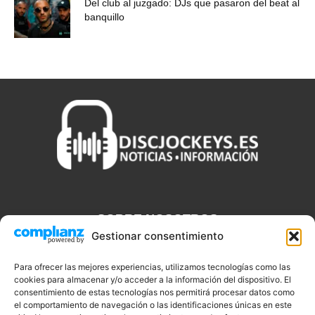
Del club al juzgado: DJs que pasaron del beat al
banquillo
SOBRE NOSOTROS
Gestionar consentimiento
Discjockeys.es es el portal web donde podrás conseguir todo lo
que necesitas saber sobre noticias, novedades, tecnologías y
Para ofrecer las mejores experiencias, utilizamos tecnologías como las
cookies para almacenar y/o acceder a la información del dispositivo. El
aplicaciones que te ayudaran a ser un mejor Djs.
consentimiento de estas tecnologías nos permitirá procesar datos como
el comportamiento de navegación o las identificaciones únicas en este