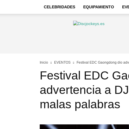
CELEBRIDADES
EQUIPAMIENTO
EV
Discjockeys
–
Noticias
e
información
Inicio
EVENTOS
Festival EDC Gaongdong dio adv
Festival EDC Ga
advertencia a D
malas palabras