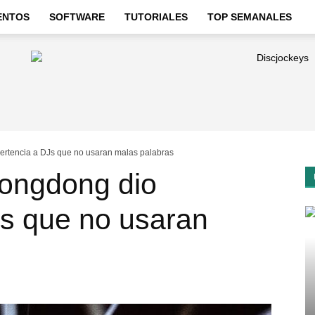
ENTOS
SOFTWARE
TUTORIALES
TOP SEMANALES
ertencia a DJs que no usaran malas palabras
ongdong dio
Js que no usaran