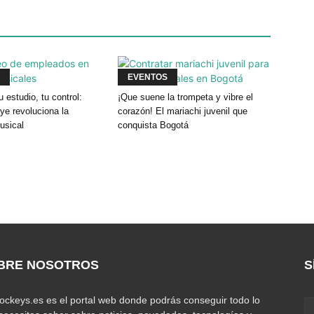
EVENTOS
u estudio, tu control:
¡Que suene la trompeta y vibre el
e revoluciona la
corazón! El mariachi juvenil que
usical
conquista Bogotá
BRE NOSOTROS
S
jockeys.es es el portal web donde podrás conseguir todo lo