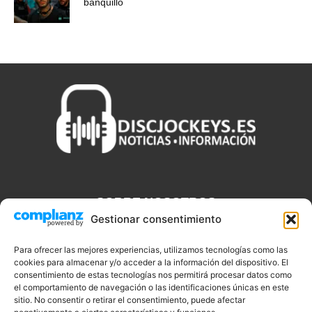
banquillo
SOBRE NOSOTROS
Gestionar consentimiento
Discjockeys.es es el portal web donde podrás conseguir todo lo
que necesitas saber sobre noticias, novedades, tecnologías y
Para ofrecer las mejores experiencias, utilizamos tecnologías como las
aplicaciones que te ayudaran a ser un mejor Djs.
cookies para almacenar y/o acceder a la información del dispositivo. El
consentimiento de estas tecnologías nos permitirá procesar datos como
el comportamiento de navegación o las identificaciones únicas en este
sitio. No consentir o retirar el consentimiento, puede afectar