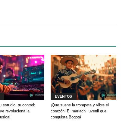
Twitter
WhatsApp
Linkedin
EVENTOS
u estudio, tu control:
¡Que suene la trompeta y vibre el
e revoluciona la
corazón! El mariachi juvenil que
usical
conquista Bogotá