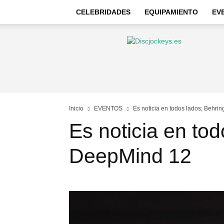
CELEBRIDADES
EQUIPAMIENTO
EV
Discjockeys
–
Noticias
e
información
Inicio
EVENTOS
Es noticia en todos lados; Behri
Es noticia en to
DeepMind 12