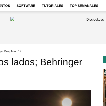
ENTOS
SOFTWARE
TUTORIALES
TOP SEMANALES
nger DeepMind 12
dos lados; Behringer