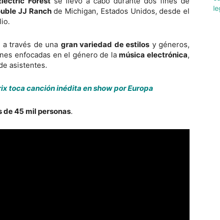
Electric Forest
se llevó a cabo durante dos fines de
uble JJ Ranch
de Michigan, Estados Unidos, desde el
lio.
l a través de una
gran variedad de estilos
y géneros,
ones enfocadas en el género de la
música electrónica
,
de asistentes.
rix toca canción inédita en show por Europa
 de 45 mil personas
.