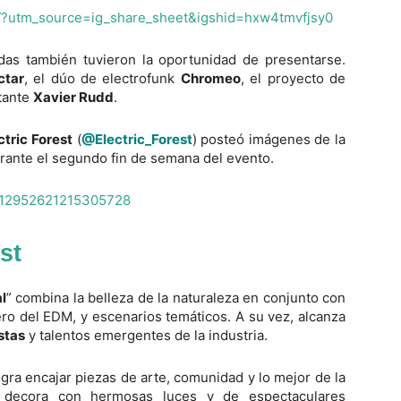
/?utm_source=ig_share_sheet&igshid=hxw4tmvfjsy0
das también tuvieron la oportunidad de presentarse.
ctar
, el dúo de electrofunk
Chromeo
, el proyecto de
tante
Xavier Rudd
.
ctric Forest
(
@Electric_Forest
) posteó imágenes de la
rante el segundo fin de semana del evento.
/1012952621215305728
st
l
” combina la belleza de la naturaleza en conjunto con
ro del EDM, y escenarios temáticos. A su vez, alcanza
stas
y talentos emergentes de la industria.
gra encajar piezas de arte, comunidad y lo mejor de la
 decora con hermosas luces y de espectaculares