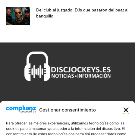
Del club al juzgado: DJs que pasaron del beat al
banquillo
SOBRE NOSOTROS
Gestionar consentimiento
Discjockeys.es es el portal web donde podrás conseguir todo lo
que necesitas saber sobre noticias, novedades, tecnologías y
Para ofrecer las mejores experiencias, utilizamos tecnologías como las
cookies para almacenar y/o acceder a la información del dispositivo. El
aplicaciones que te ayudaran a ser un mejor Djs.
consentimiento de estas tecnologías nos permitirá procesar datos como