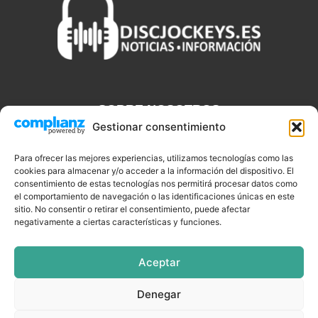
SOBRE NOSOTROS
Gestionar consentimiento
Discjockeys.es es el portal web donde podrás conseguir todo lo
que necesitas saber sobre noticias, novedades, tecnologías y
Para ofrecer las mejores experiencias, utilizamos tecnologías como las
cookies para almacenar y/o acceder a la información del dispositivo. El
aplicaciones que te ayudaran a ser un mejor Djs.
consentimiento de estas tecnologías nos permitirá procesar datos como
el comportamiento de navegación o las identificaciones únicas en este
sitio. No consentir o retirar el consentimiento, puede afectar
negativamente a ciertas características y funciones.
SÍGUENOS
Aceptar
Denegar