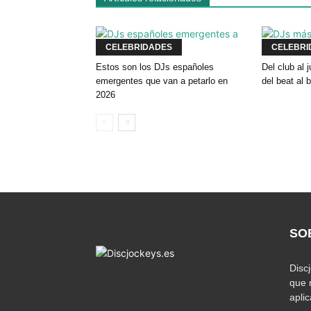
CELEBRIDADES
CELEBRI
Estos son los DJs españoles
Del club al
emergentes que van a petarlo en
del beat al 
2026
SO
Disc
que 
apli