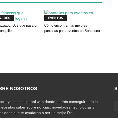
DADES
EVENTOS
 juzgado: DJs que pasaron
Cómo encontrar las mejores
banquillo
pantallas para eventos en Barcelona
BRE NOSOTROS
S
jockeys.es es el portal web donde podrás conseguir todo lo
necesitas saber sobre noticias, novedades, tecnologías y
caciones que te ayudaran a ser un mejor Djs.