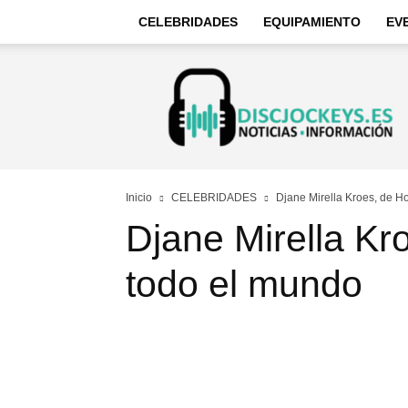
CELEBRIDADES
EQUIPAMIENTO
EV
Discjockeys
–
Noticias
e
información
Inicio
CELEBRIDADES
Djane Mirella Kroes, de H
Djane Mirella Kr
todo el mundo