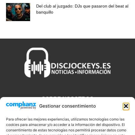
Del club al juzgado: DJs que pasaron del beat al
banquillo
SOBRE NOSOTROS
Gestionar consentimiento
Discjockeys.es es el portal web donde podrás conseguir todo lo
que necesitas saber sobre noticias, novedades, tecnologías y
Para ofrecer las mejores experiencias, utilizamos tecnologías como las
aplicaciones que te ayudaran a ser un mejor Djs.
cookies para almacenar y/o acceder a la información del dispositivo. El
consentimiento de estas tecnologías nos permitirá procesar datos como