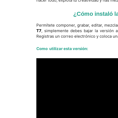
hacer todo, explota tu creatividad y has me
¿Cómo instaló la
Permítete componer, grabar, editar, mezcla
T7
, simplemente debes bajar la versión a
Registras un correo electrónico y coloca una 
Como utilizar esta versión: