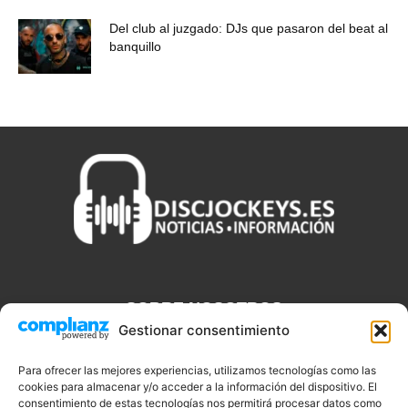
Del club al juzgado: DJs que pasaron del beat al
banquillo
SOBRE NOSOTROS
Gestionar consentimiento
Discjockeys.es es el portal web donde podrás conseguir todo lo
que necesitas saber sobre noticias, novedades, tecnologías y
Para ofrecer las mejores experiencias, utilizamos tecnologías como las
aplicaciones que te ayudaran a ser un mejor Djs.
cookies para almacenar y/o acceder a la información del dispositivo. El
consentimiento de estas tecnologías nos permitirá procesar datos como