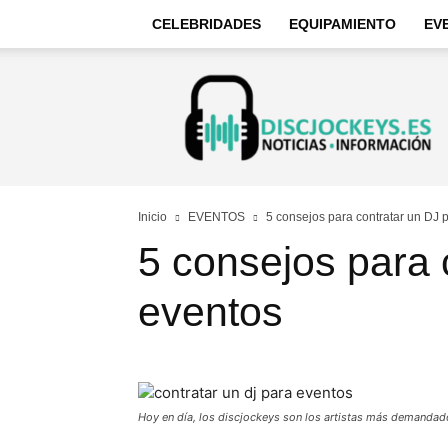
CELEBRIDADES
EQUIPAMIENTO
EV
Discjockeys
–
Noticias
e
información
Inicio
EVENTOS
5 consejos para contratar un DJ 
5 consejos para 
eventos
Hoy en día, los discjockeys son los artistas más demandado