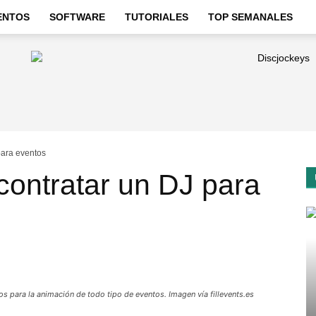
ENTOS
SOFTWARE
TUTORIALES
TOP SEMANALES
para eventos
contratar un DJ para
s para la animación de todo tipo de eventos. Imagen vía fillevents.es