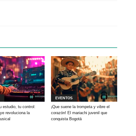
Twitter
WhatsApp
Linkedin
EVENTOS
u estudio, tu control:
¡Que suene la trompeta y vibre el
e revoluciona la
corazón! El mariachi juvenil que
usical
conquista Bogotá