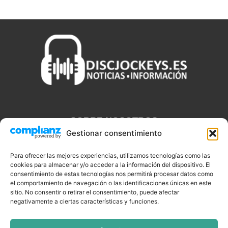
SOBRE NOSOTROS
Gestionar consentimiento
Discjockeys.es es el portal web donde podrás conseguir todo lo
que necesitas saber sobre noticias, novedades, tecnologías y
Para ofrecer las mejores experiencias, utilizamos tecnologías como las
aplicaciones que te ayudaran a ser un mejor Djs.
cookies para almacenar y/o acceder a la información del dispositivo. El
consentimiento de estas tecnologías nos permitirá procesar datos como
el comportamiento de navegación o las identificaciones únicas en este
sitio. No consentir o retirar el consentimiento, puede afectar
negativamente a ciertas características y funciones.
SÍGUENOS