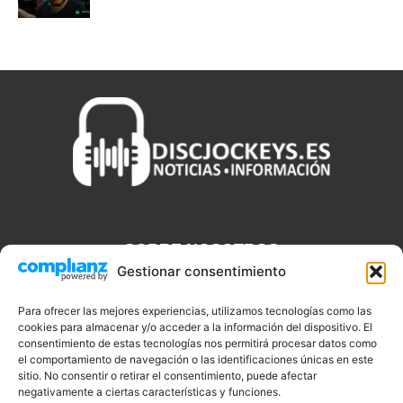
SOBRE NOSOTROS
Gestionar consentimiento
Discjockeys.es es el portal web donde podrás conseguir todo lo
que necesitas saber sobre noticias, novedades, tecnologías y
Para ofrecer las mejores experiencias, utilizamos tecnologías como las
cookies para almacenar y/o acceder a la información del dispositivo. El
aplicaciones que te ayudaran a ser un mejor Djs.
consentimiento de estas tecnologías nos permitirá procesar datos como
el comportamiento de navegación o las identificaciones únicas en este
sitio. No consentir o retirar el consentimiento, puede afectar
negativamente a ciertas características y funciones.
SÍGUENOS