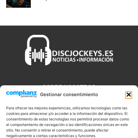
SOBRE NOSOTROS
Gestionar consentimiento
Discjockeys.es es el portal web donde podrás conseguir todo lo
que necesitas saber sobre noticias, novedades, tecnologías y
Para ofrecer las mejores experiencias, utilizamos tecnologías como las
cookies para almacenar y/o acceder a la información del dispositivo. El
aplicaciones que te ayudaran a ser un mejor Djs.
consentimiento de estas tecnologías nos permitirá procesar datos como
el comportamiento de navegación o las identificaciones únicas en este
sitio. No consentir o retirar el consentimiento, puede afectar
negativamente a ciertas características y funciones.
SÍGUENOS