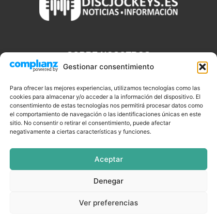
SOBRE NOSOTROS
Gestionar consentimiento
Discjockeys.es es el portal web donde podrás conseguir todo lo
que necesitas saber sobre noticias, novedades, tecnologías y
Para ofrecer las mejores experiencias, utilizamos tecnologías como las
aplicaciones que te ayudaran a ser un mejor Djs.
cookies para almacenar y/o acceder a la información del dispositivo. El
consentimiento de estas tecnologías nos permitirá procesar datos como
el comportamiento de navegación o las identificaciones únicas en este
sitio. No consentir o retirar el consentimiento, puede afectar
negativamente a ciertas características y funciones.
SÍGUENOS
Aceptar
Denegar
CELEBRIDADES
EQUIPAMIENTO
EVENTOS
SOFTWARE
Ver preferencias
TUTORIALES
TOP SEMANALES