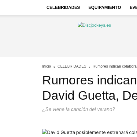
CELEBRIDADES
EQUIPAMIENTO
EV
Discjockeys
–
Noticias
e
información
Inicio
CELEBRIDADES
Rumores indican colaborac
Rumores indican
David Guetta, De
¿Se viene la canción del verano?