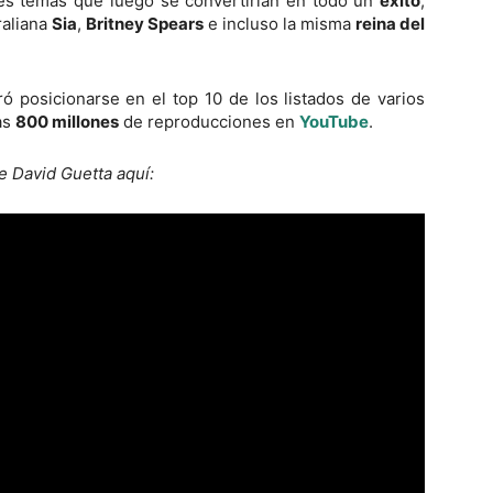
tes temas que luego se convertirían en todo un
éxito
,
raliana
Sia
,
Britney Spears
e incluso la misma
reina del
gró posicionarse en el top 10 de los listados de varios
as
800 millones
de reproducciones en
YouTube
.
e David Guetta aquí: