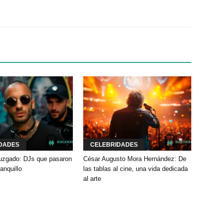
Twitter
WhatsApp
Linkedin
DADES
CELEBRIDADES
 juzgado: DJs que pasaron
César Augusto Mora Hernández: De
banquillo
las tablas al cine, una vida dedicada
al arte