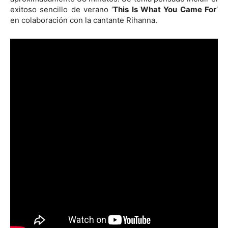
exitoso sencillo de verano ‘
This Is What You Came For
‘
en colaboración con la cantante Rihanna.