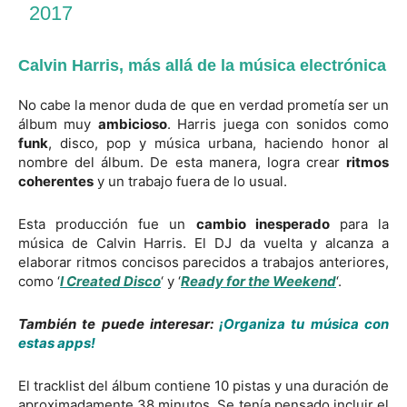
2017
Calvin Harris, más allá de la música electrónica
No cabe la menor duda de que en verdad prometía ser un
álbum muy
ambicioso
. Harris juega con sonidos como
funk
, disco, pop y música urbana, haciendo honor al
nombre del álbum. De esta manera, logra crear
ritmos
coherentes
y un trabajo fuera de lo usual.
Esta producción fue un
cambio inesperado
para la
música de Calvin Harris. El DJ da vuelta y alcanza a
elaborar ritmos concisos parecidos a trabajos anteriores,
como ‘
I Created Disco
‘ y ‘
Ready for the Weeken
d
‘.
También te puede interesar:
¡Organiza tu música con
estas apps!
El tracklist del álbum contiene 10 pistas y una duración de
aproximadamente 38 minutos. Se tenía pensado incluir el