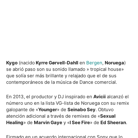
Kygo
(nacido
Kyrre Gørvell-Dahll
en
Bergen
,
Noruega
)
se abrió paso son su sonido llamado » tropical house»
que solía ser más brillante y relajado que el de sus
contemporáneos de la música de Dance comercial.
En 2013, el productor y DJ inspirado en
Avicii
alcanzó el
número uno en la lista VG-lista de Noruega con su remix
galopante de «
Younger
» de
Seinabo Sey
. Obtuvo
atención adicional a través de remixes de «
Sexual
Healing
» de
Marvin Gaye
y «
I See Fire
» de
Ed Sheeran
.
Firmado en un acuerdo internacional con Sony que lo