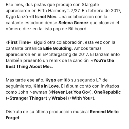
Ese mes, dos pistas que produjo con Stargate
aparecieron en Fifth Harmony’s 7/27. En febrero de 2017,
Kygo lanzó «
It Is not Me
«. Una colaboración con la
cantante estadounidense
Selena Gomez
que alcanzó el
número diez en la lista pop de Billboard.
«
First Time
«, siguió otra colaboración, esta vez con la
cantante británica
Ellie Goulding
. Ambos temas
aparecieron en el EP Stargazing de 2017. El lanzamiento
también presentó un remix de la canción «
You’re the
Best Thing About Me
«.
Más tarde ese año,
Kygo
emitió su segundo LP de
seguimiento,
Kids in Love
. El álbum contó con invitados
como John Newman («
Never Let You Go
«),
OneRepublic
(«
Stranger Things
«) y
Wrabel
(«
With You
«).
Disfruta de su última producción musical
Remind Me to
Forget
.