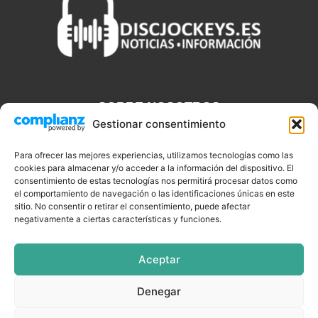
SOBRE NOSOTROS
Gestionar consentimiento
Discjockeys.es es el portal web donde podrás conseguir todo lo
que necesitas saber sobre noticias, novedades, tecnologías y
Para ofrecer las mejores experiencias, utilizamos tecnologías como las
cookies para almacenar y/o acceder a la información del dispositivo. El
aplicaciones que te ayudaran a ser un mejor Djs.
consentimiento de estas tecnologías nos permitirá procesar datos como
el comportamiento de navegación o las identificaciones únicas en este
sitio. No consentir o retirar el consentimiento, puede afectar
negativamente a ciertas características y funciones.
SÍGUENOS
Aceptar
Denegar
CELEBRIDADES
EQUIPAMIENTO
EVENTOS
SOFTWARE