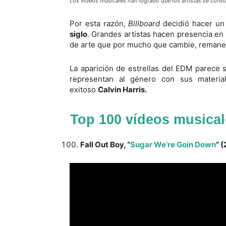
Los vídeos musicales han logrado que los artistas se conso
Por esta razón,
Billboard
decidió hacer un 
siglo
. Grandes artistas hacen presencia en 
de arte que por mucho que cambie, remanec
La aparición de estrellas del EDM parece s
representan al género con sus materia
exitoso
Calvin Harris.
Top 100 vídeos musicale
Fall Out Boy, “
Sugar We’re Goin Down
” 