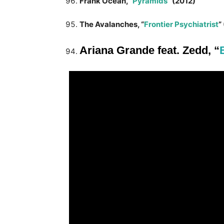
Frank Ocean, “
Pyramids
” (2012)
The Avalanches, “
Frontier Psychiatrist
”
Ariana Grande feat. Zedd, “