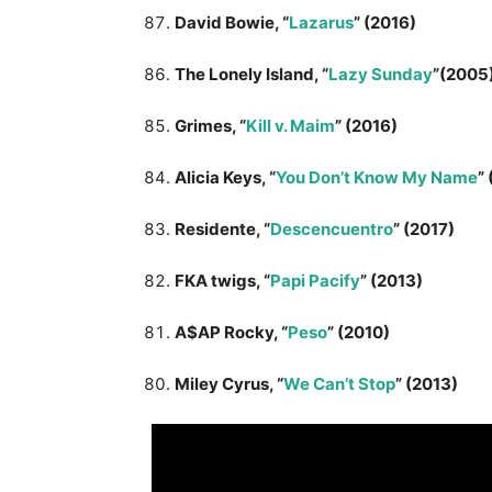
David Bowie, “
Lazarus
” (2016)
The Lonely Island, “
Lazy Sunday
”(2005
Grimes, “
Kill v. Maim
” (2016)
Alicia Keys, “
You Don’t Know My Name
”
Residente, “
Descencuentro
” (2017)
FKA twigs, “
Papi Pacify
” (2013)
A$AP Rocky, “
Peso
” (2010)
Miley Cyrus, “
We Can’t Stop
” (2013)