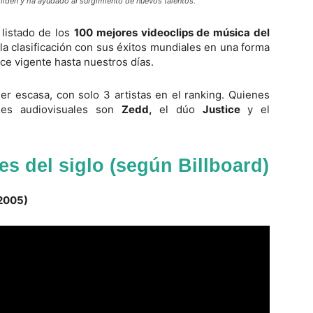
liden y ha ayudado al surgimiento de nuevos talentos.
listado de los
100 mejores videoclips de música del
la clasificación con sus éxitos mundiales en una forma
e vigente hasta nuestros días.
er escasa, con solo 3 artistas en el ranking. Quienes
les audiovisuales son
Zedd,
el dúo
Justice
y el
s del siglo (según Billboard)
(2005)