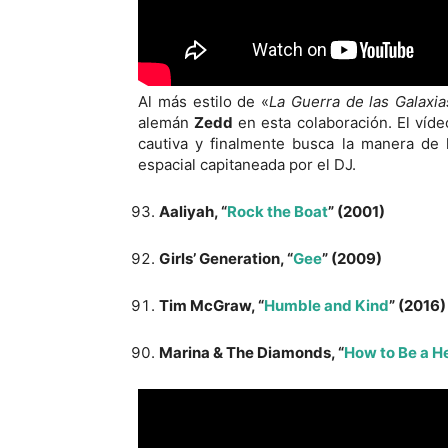
Al más estilo de «
La Guerra de las Galaxia
alemán
Zedd
en esta colaboración. El vídeo
cautiva y finalmente busca la manera de 
espacial capitaneada por el DJ.
Aaliyah, “
Rock the Boat
” (2001)
Girls’ Generation, “
Gee
” (2009)
Tim McGraw, “
Humble and Kind
” (2016)
Marina & The Diamonds, “
How to Be a H