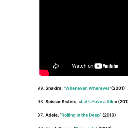
Shakira, “
Whenever, Wherever
“(2001)
Scissor Sisters, «
Let’s Have a Kiki
» (201
Adele, “
Rolling in the Deep
” (2010)