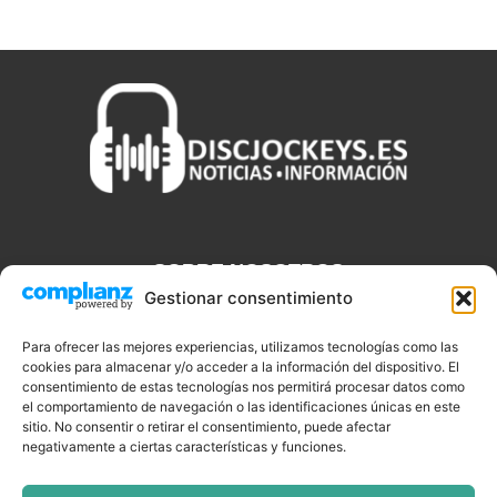
SOBRE NOSOTROS
Gestionar consentimiento
Discjockeys.es es el portal web donde podrás conseguir todo lo
que necesitas saber sobre noticias, novedades, tecnologías y
Para ofrecer las mejores experiencias, utilizamos tecnologías como las
cookies para almacenar y/o acceder a la información del dispositivo. El
aplicaciones que te ayudaran a ser un mejor Djs.
consentimiento de estas tecnologías nos permitirá procesar datos como
el comportamiento de navegación o las identificaciones únicas en este
sitio. No consentir o retirar el consentimiento, puede afectar
negativamente a ciertas características y funciones.
SÍGUENOS