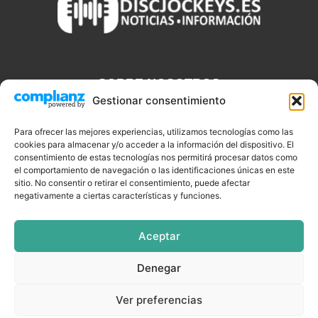
SOBRE NOSOTROS
Gestionar consentimiento
Discjockeys.es es el portal web donde podrás conseguir todo lo
que necesitas saber sobre noticias, novedades, tecnologías y
Para ofrecer las mejores experiencias, utilizamos tecnologías como las
cookies para almacenar y/o acceder a la información del dispositivo. El
aplicaciones que te ayudaran a ser un mejor Djs.
consentimiento de estas tecnologías nos permitirá procesar datos como
el comportamiento de navegación o las identificaciones únicas en este
sitio. No consentir o retirar el consentimiento, puede afectar
negativamente a ciertas características y funciones.
SÍGUENOS
Aceptar
Denegar
CELEBRIDADES
EQUIPAMIENTO
EVENTOS
SOFTWARE
Ver preferencias
TUTORIALES
TOP SEMANALES